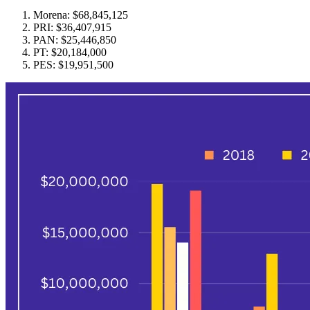
Morena: $68,845,125
PRI: $36,407,915
PAN: $25,446,850
PT: $20,184,000
PES: $19,951,500