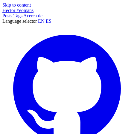
Skip to content
Hector Yeomans
Posts
Tags
Acerca de
Language selector
EN
ES